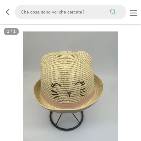
1
/
1