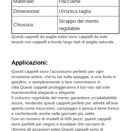
Materiale:
Pacciame
Dimensione:
Un'unica taglia
Giro della fabbrica
Strappo del mento
Chiusura:
regolabile
Contattici
Questi cappelli da paglia estivi sono cappelli da sole
tessuti con cappelli a bordo largo fatti di paglia naturale.
notizie
Applicazioni:
Questi cappelli sono l'accessorio perfetto per ogni
Casi
occasione estiva, che tu sia sulla spiaggia, a una festa in
giardino, o semplicemente a fare commissioni in
città.Questi cappelli proteggeranno il tuo viso dal sole
Richieda una citazione
mantenendoti elegante e elegante.
Il cinturino regolabile del mento garantisce un'adattabilità
sicura, rendendo questi cappelli perfetti per attività all'aria
aperta come escursioni, campeggio e pesca.ti tiene fresco
Le ghette senza cuciture delle donne
e confortevole anche nelle giornate più calde.
Con un numero di modelli di 600 pezzi, questi cappelli
sono perfetti per negozi e boutique che cercano di
Il vello delle donne ha allineato le ghette
rifornire gli accessori estivi.Questi cappelli sono di