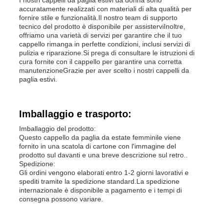
accuratamente realizzati con materiali di alta qualità per
fornire stile e funzionalità.Il nostro team di supporto
Popolare tricotti i cappelli
tecnico del prodotto è disponibile per assisterviInoltre,
offriamo una varietà di servizi per garantire che il tuo
cappello rimanga in perfette condizioni, inclusi servizi di
pulizia e riparazione.Si prega di consultare le istruzioni di
Sciarpa con silenziatore da donna
cura fornite con il cappello per garantire una corretta
manutenzioneGrazie per aver scelto i nostri cappelli da
paglia estivi.
Ski Gloves d'impermeabilizzazione
Imballaggio e trasporto:
Guanti a maglia invernale
Imballaggio del prodotto:
Questo cappello da paglia da estate femminile viene
fornito in una scatola di cartone con l'immagine del
prodotto sul davanti e una breve descrizione sul retro..
Spedizione:
Gli ordini vengono elaborati entro 1-2 giorni lavorativi e
spediti tramite la spedizione standard.La spedizione
internazionale è disponibile a pagamento e i tempi di
consegna possono variare.