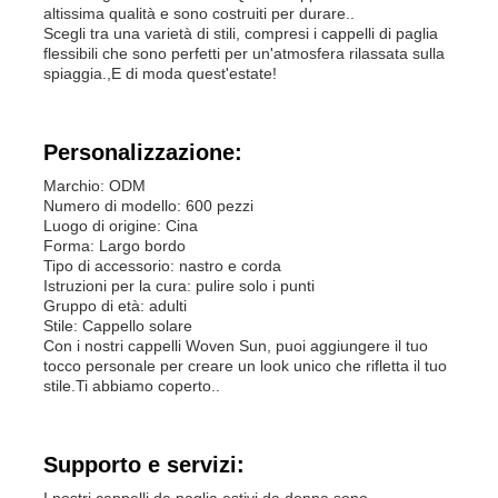
altissima qualità e sono costruiti per durare..
Scegli tra una varietà di stili, compresi i cappelli di paglia
flessibili che sono perfetti per un'atmosfera rilassata sulla
Ghette dell'elastam delle donne
spiaggia.,E di moda quest'estate!
Ghette Colourful di yoga
Personalizzazione:
Marchio: ODM
Istruttore Socks di sport
Numero di modello: 600 pezzi
Luogo di origine: Cina
Forma: Largo bordo
Tipo di accessorio: nastro e corda
i calzini funky degli uomini
Istruzioni per la cura: pulire solo i punti
Gruppo di età: adulti
Stile: Cappello solare
I calzini operati delle donne
Con i nostri cappelli Woven Sun, puoi aggiungere il tuo
tocco personale per creare un look unico che rifletta il tuo
stile.Ti abbiamo coperto..
Calzini morbidi e comodi
Supporto e servizi:
Cappelli di paglia estivi da donna
I nostri cappelli da paglia estivi da donna sono