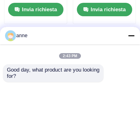
con nastro
Invia richiesta
Invia richiesta
anne
2:43 PM
Good day, what product are you looking 
for?
Cappello naturale di
Elegante cappello da
paglia per donne con
sole di paglia con
margine largo
nastro.
Invia richiesta
Invia richiesta