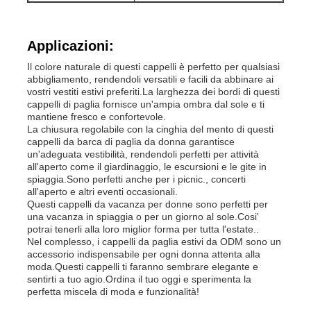
Ghette dell'elastam delle donne
Applicazioni:
Il colore naturale di questi cappelli è perfetto per qualsiasi
abbigliamento, rendendoli versatili e facili da abbinare ai
Ghette Colourful di yoga
vostri vestiti estivi preferiti.La larghezza dei bordi di questi
cappelli di paglia fornisce un'ampia ombra dal sole e ti
mantiene fresco e confortevole.
Istruttore Socks di sport
La chiusura regolabile con la cinghia del mento di questi
cappelli da barca di paglia da donna garantisce
un'adeguata vestibilità, rendendoli perfetti per attività
all'aperto come il giardinaggio, le escursioni e le gite in
i calzini funky degli uomini
spiaggia.Sono perfetti anche per i picnic., concerti
all'aperto e altri eventi occasionali.
Questi cappelli da vacanza per donne sono perfetti per
I calzini operati delle donne
una vacanza in spiaggia o per un giorno al sole.Cosi'
potrai tenerli alla loro miglior forma per tutta l'estate..
Nel complesso, i cappelli da paglia estivi da ODM sono un
accessorio indispensabile per ogni donna attenta alla
Calzini morbidi e comodi
moda.Questi cappelli ti faranno sembrare elegante e
sentirti a tuo agio.Ordina il tuo oggi e sperimenta la
perfetta miscela di moda e funzionalità!
Cappelli di paglia estivi da donna