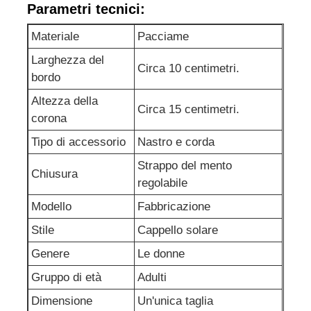
Parametri tecnici:
Materiale
Pacciame
Giro della fabbrica
Larghezza del
Circa 10 centimetri.
bordo
Contattici
Altezza della
Circa 15 centimetri.
corona
notizie
Tipo di accessorio
Nastro e corda
Strappo del mento
Casi
Chiusura
regolabile
Modello
Fabbricazione
Richieda una citazione
Stile
Cappello solare
Genere
Le donne
Le ghette senza cuciture delle donne
Gruppo di età
Adulti
Dimensione
Un'unica taglia
Il vello delle donne ha allineato le ghette