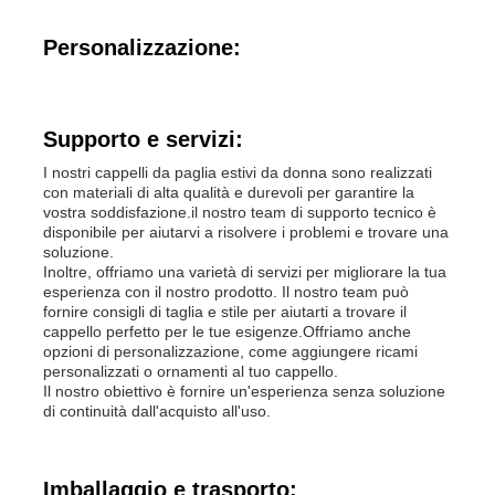
Personalizzazione:
Popolare tricotti i cappelli
Sciarpa con silenziatore da donna
Supporto e servizi:
I nostri cappelli da paglia estivi da donna sono realizzati
Ski Gloves d'impermeabilizzazione
con materiali di alta qualità e durevoli per garantire la
vostra soddisfazione.il nostro team di supporto tecnico è
disponibile per aiutarvi a risolvere i problemi e trovare una
soluzione.
Guanti a maglia invernale
Inoltre, offriamo una varietà di servizi per migliorare la tua
esperienza con il nostro prodotto. Il nostro team può
fornire consigli di taglia e stile per aiutarti a trovare il
cappello perfetto per le tue esigenze.Offriamo anche
opzioni di personalizzazione, come aggiungere ricami
personalizzati o ornamenti al tuo cappello.
Il nostro obiettivo è fornire un'esperienza senza soluzione
di continuità dall'acquisto all'uso.
Imballaggio e trasporto: