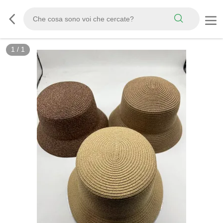
1
/
1