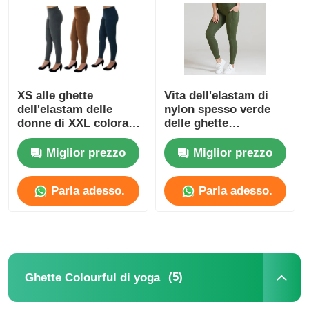
Giro della fabbrica
Contattici
XS alle ghette
Vita dell'elastam di
dell'elastam delle
nylon spesso verde
donne di XXL colora
delle ghette
notizie
le ghette della pelle
dell'elastam delle
scamosciata
donne intascate di
Miglior prezzo
Miglior prezzo
yoga alta
Casi
Parla adesso.
Parla adesso.
Richieda una citazione
Le ghette senza cuciture delle donne
(5)
Ghette Colourful di yoga
Il vello delle donne ha allineato le ghette