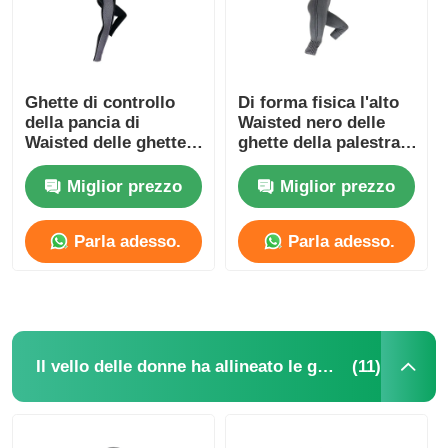
Ghette di controllo
Di forma fisica l'alto
della pancia di
Waisted nero delle
Waisted delle ghette
ghette della palestra
senza cuciture delle
delle signore
donne di sport alte
dell'elastam 230gsm
Miglior prezzo
Miglior prezzo
Parla adesso.
Parla adesso.
(11)
Il vello delle donne ha allineato le ghette