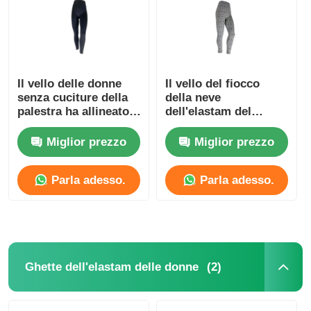
Il vello delle donne
Il vello del fiocco
senza cuciture della
della neve
palestra ha allineato
dell'elastam del
l'elastam di nylon
poliestere ha allineato
delle ghette 95% 5%
le donne delle ghette
Miglior prezzo
Miglior prezzo
Parla adesso.
Parla adesso.
Casa
Prodotti
(2)
Ghette dell'elastam delle donne
Circa noi