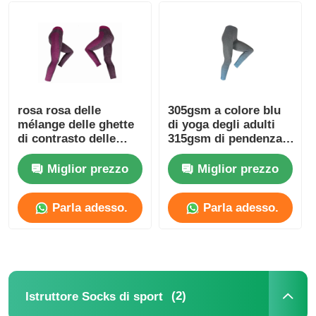
Ghette dell'elastam delle donne
Ghette Colourful di yoga
rosa rosa delle
305gsm a colore blu
mélange delle ghette
di yoga degli adulti
Istruttore Socks di sport
di contrasto delle
315gsm di pendenza
ghette Colourful di
variopinta delle
yoga 230gsm
ghette
Miglior prezzo
Miglior prezzo
i calzini funky degli uomini
Parla adesso.
Parla adesso.
I calzini operati delle donne
Calzini morbidi e comodi
(2)
Istruttore Socks di sport
Cappelli di paglia estivi da donna