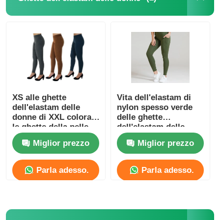
Popolare tricotti i cappelli
Sciarpa con silenziatore da donna
Ski Gloves d'impermeabilizzazione
XS alle ghette
Vita dell'elastam di
dell'elastam delle
nylon spesso verde
Guanti a maglia invernale
donne di XXL colora
delle ghette
le ghette della pelle
dell'elastam delle
scamosciata
donne intascate di
Miglior prezzo
Miglior prezzo
yoga alta
Parla adesso.
Parla adesso.