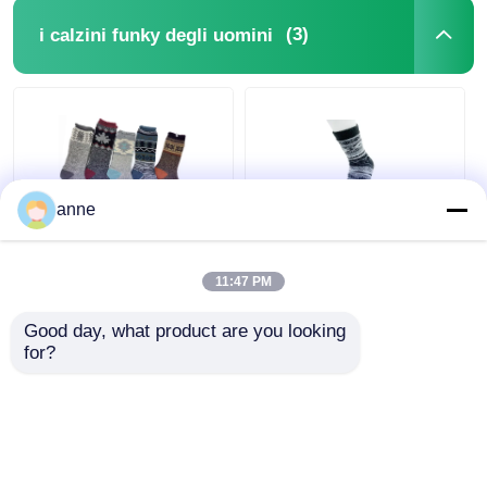
(3)
i calzini funky degli uomini
anne
Le mélange funky del
L'AZTECO funky dei
jacquard dei calzini
calzini degli uomini
11:47 PM
degli uomini
respirabili colpisce
all'aperto
con forza gli uomini
Good day, what product are you looking 
inizializzano le
con il doppio strato
for?
Miglior prezzo
Miglior prezzo
signore dei calzini
Parla adesso.
Parla adesso.