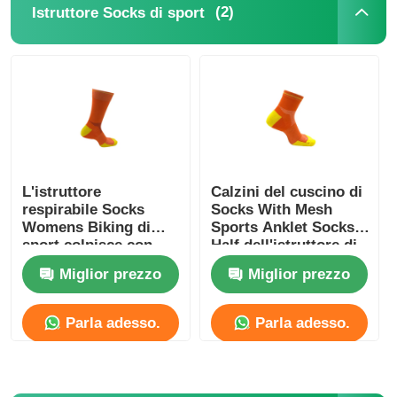
(2)
Istruttore Socks di sport
L'istruttore
Calzini del cuscino di
respirabile Socks
Socks With Mesh
Womens Biking di
Sports Anklet Socks
sport colpisce con
Half dell'istruttore di
forza i mezzi calzini
sport di sostegno di
Miglior prezzo
Miglior prezzo
del cuscino
arco
Parla adesso.
Parla adesso.