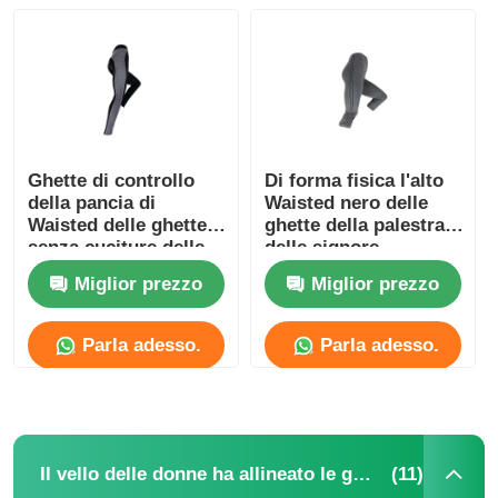
Giro della fabbrica
Contattici
Ghette di controllo
Di forma fisica l'alto
della pancia di
Waisted nero delle
notizie
Waisted delle ghette
ghette della palestra
senza cuciture delle
delle signore
donne di sport alte
dell'elastam 230gsm
Casi
Miglior prezzo
Miglior prezzo
Parla adesso.
Parla adesso.
Richieda una citazione
Le ghette senza cuciture delle donne
(11)
Il vello delle donne ha allineato le ghette
Il vello delle donne ha allineato le ghette