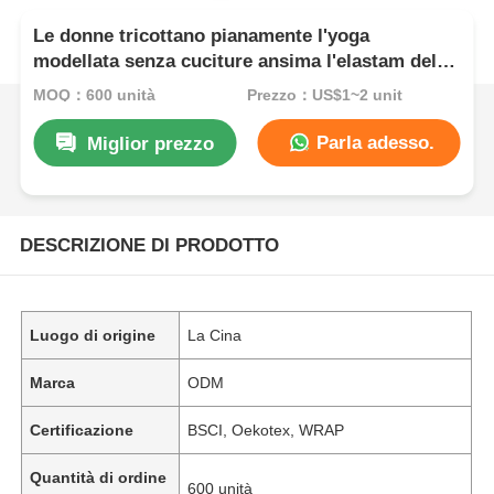
Le donne tricottano pianamente l'yoga
modellata senza cuciture ansima l'elastam del
poliestere 5% di 65%
MOQ：600 unità
Prezzo：US$1~2 unit
Parla adesso.
Miglior prezzo
DESCRIZIONE DI PRODOTTO
Luogo di origine
La Cina
Marca
ODM
Certificazione
BSCI, Oekotex, WRAP
Quantità di ordine
600 unità