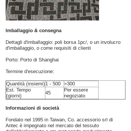
Popolare tricotti i cappelli
Imballaggio & consegna
Sciarpa con silenziatore da donna
Dettagli d'imballaggio: poli borsa 1pc/, o un involucro
d'imballaggio, o come requisiti di clienti
Ski Gloves d'impermeabilizzazione
Porto: Porto di Shanghai
Guanti a maglia invernale
Termine d'esecuzione:
Quantità (insiemi)
1 - 500
>300
Est. Tempo
Per essere
45
(giorni)
negoziato
Informazioni di società
Fondato nel 1995 in Taiwan, Co. accessorio srl di
Antec è impegnato nel mercato del tessuto