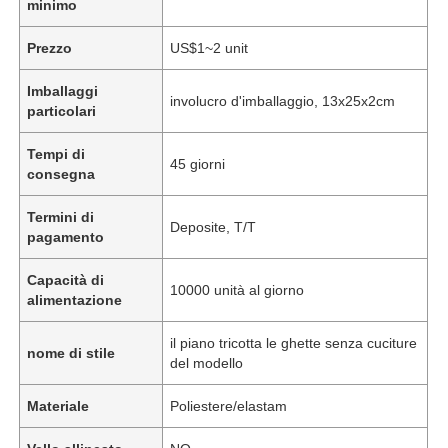
minimo
Prezzo
US$1~2 unit
Imballaggi
involucro d'imballaggio, 13x25x2cm
particolari
Tempi di
45 giorni
consegna
Termini di
Deposite, T/T
pagamento
Capacità di
10000 unità al giorno
alimentazione
il piano tricotta le ghette senza cuciture
nome di stile
del modello
Materiale
Poliestere/elastam