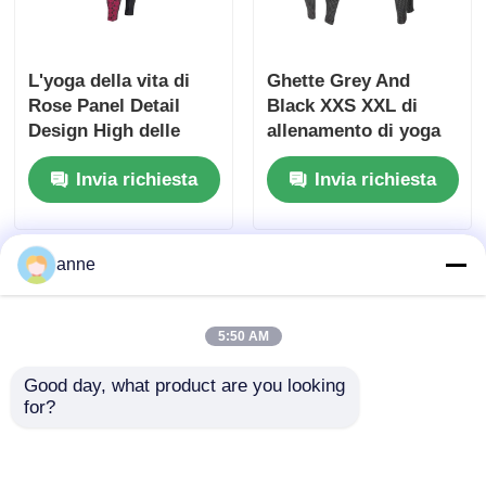
L'yoga della vita di
Ghette Grey And
Rose Panel Detail
Black XXS XXL di
Design High delle
allenamento di yoga
donne ansima le
del controllo del
Invia richiesta
Invia richiesta
ghette senza cuciture
dente di segugio
anne
5:50 AM
Good day, what product are you looking 
for?
Il poliestere senza
Le donne senza
cuciture delle ghette
cuciture barrano