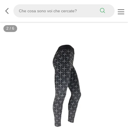
2
/
6