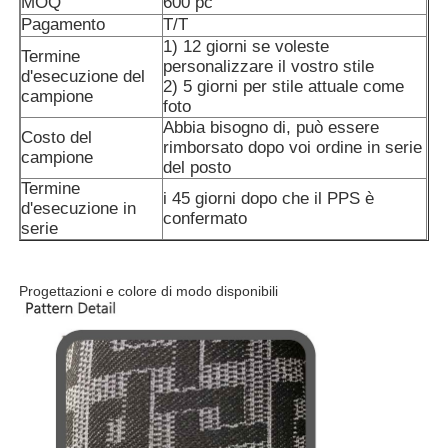
MOQ
600 pc
Pagamento
T/T
1) 12 giorni se voleste
Termine
Giro della fabbrica
personalizzare il vostro stile
d'esecuzione del
2) 5 giorni per stile attuale come
campione
foto
Contattici
Abbia bisogno di, può essere
Costo del
rimborsato dopo voi ordine in serie
campione
del posto
notizie
Termine
i 45 giorni dopo che il PPS è
d'esecuzione in
confermato
serie
Casi
Progettazioni e colore di modo disponibili
Richieda una citazione
Le ghette senza cuciture delle donne
Il vello delle donne ha allineato le ghette