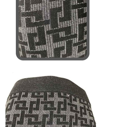
Ghette dell'elastam delle donne
Ghette Colourful di yoga
Istruttore Socks di sport
i calzini funky degli uomini
I calzini operati delle donne
Calzini morbidi e comodi
Cappelli di paglia estivi da donna