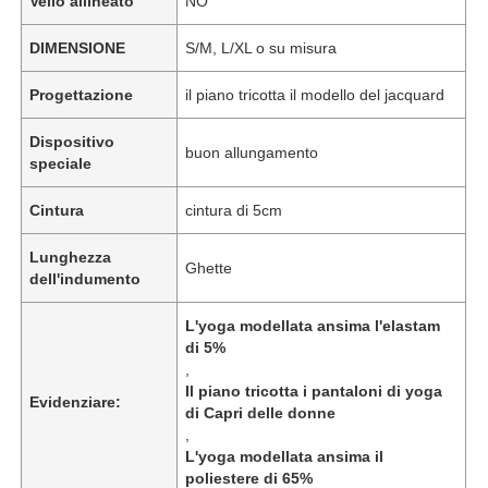
Vello allineato
NO
DIMENSIONE
S/M, L/XL o su misura
Progettazione
il piano tricotta il modello del jacquard
Dispositivo
buon allungamento
speciale
Cintura
cintura di 5cm
Lunghezza
Ghette
dell'indumento
L'yoga modellata ansima l'elastam
di 5%
,
Il piano tricotta i pantaloni di yoga
Evidenziare:
di Capri delle donne
,
L'yoga modellata ansima il
poliestere di 65%