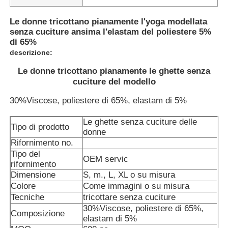
Le donne tricottano pianamente l'yoga modellata
senza cuciture ansima l'elastam del poliestere 5%
di 65%
descrizione:
Le donne tricottano pianamente le ghette senza
cuciture del modello
30%Viscose, poliestere di 65%, elastam di 5%
Le ghette senza cuciture delle
Tipo di prodotto
donne
Rifornimento no.
Tipo del
OEM servic
Casa
rifornimento
Dimensione
S, m., L, XL o su misura
Colore
Come immagini o su misura
Prodotti
Tecniche
tricottare senza cuciture
30%Viscose, poliestere di 65%,
Composizione
elastam di 5%
Circa noi