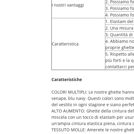
2. Possiamo fo
I nostri vantaggi
3. Possiamo fo
4. Possiamo fo
1. Elastam del
2. Una misura
3. Quantità di
4. Abbiamo nos
Caratteristica
proprie ghett
5. Rispetto all
più forti e la
contattarci pe
Caratteristiche
COLORI MULTIPLI: Le nostre ghette hanno più
senape, blu navy. Questi colori sono molt
del vestito in ogni stagione e siano perfe
ALTO AUMENTO: Ghette della cintura della
miscela con un tocco di elastam per usura
un'ampia cintura elastica piena, cintura d
TESSUTO MOLLE: Amerete le nostre ghette