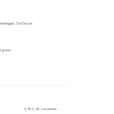
imballaggio, 13x25x2cm
l giorno
S, M, L, XL o su misura