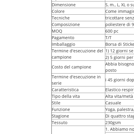
Dimensione
S, m., L, XL o 
Colore
Come immagin
Tecniche
tricottare sen
Composizione
poliestere di 
MOQ
600 pc
Pagamento
T/T
Imballaggio
Borsa di Stick
Termine d'esecuzione del
1) 12 giorni se
campione
2) 5 giorni per
Abbia bisogno 
Costo del campione
posto
Termine d'esecuzione in
i 45 giorni do
serie
Caratteristica
Elastico respir
Tipo della vita
Alta vita/metà 
Stile
Casuale
Funzione
Yoga, palestra
Stagione
Di quattro sta
Tessuto
230gsm
1. Abbiamo nos