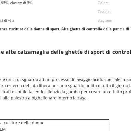
di 95%, elastam di 5%
Colore:
Tessuto:
tà di vita
Stagione:
enza cuciture delle donne di sport
,
Alte ghette di controllo della pancia di
e alte calzamaglia delle ghette di sport di control
zie unici di sguardo ad un processo di lavaggio acido speciale, mentr
a esterna del lato libera per uno sguardo pulito e tutto il giorno l
 strati e sottile facendo silenzio la gamba per creare un effetto pr
 alla palestra a bighellonare intorno la casa.
za cuciture delle donne
OEM