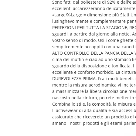
Sono fatti dal poliestere di 92% e dall'el
eccellenti accarezzeranno delicatamente 
«Large/X-Large = dimensione più Stati Uni
lusinghevolmente e complementare per t
PERFEZIONI PER TUTTA LA STAGIONE, REGO
sguardi, a partire dal giorno alla notte. 
vostro senso di modo. Usili come ghette de
semplicemente accoppili con una canottie
ALTO CONTROLLO DELLA PANCIA DELLA VITA. 
cima del muffin e ciao ad uno stomaco lis
sguardo della disposizione e tonificata. 
eccellente e conforto morbido. La cintura 
DUREVOLEZZA PRIMA. Fra i molti benefici d
mentre la misura aerodinamica vi inciterà
a massimizzare la libera circolazione men
nascosta nella cintura, potrete metter in 
Combina lo stile, la comodità, la misura e
Il activewear di alta qualità è sia accessib
assicurato che riceverete un prodotto di q
amano i nostri prodotti e gli esami parla