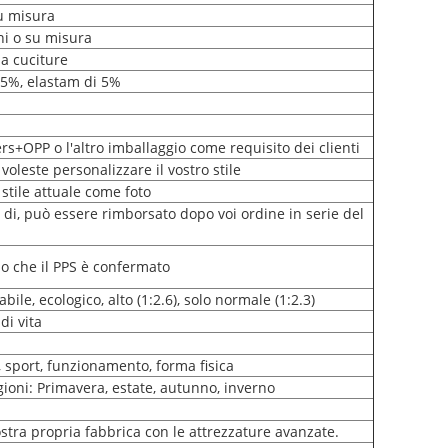
su misura
i o su misura
za cuciture
95%, elastam di 5%
ers+OPP o l'altro imballaggio come requisito dei clienti
 voleste personalizzare il vostro stile
 stile attuale come foto
di, può essere rimborsato dopo voi ordine in serie del
po che il PPS è confermato
abile, ecologico, alto (1:2.6), solo normale (1:2.3)
di vita
, sport, funzionamento, forma fisica
gioni: Primavera, estate, autunno, inverno
tra propria fabbrica con le attrezzature avanzate.