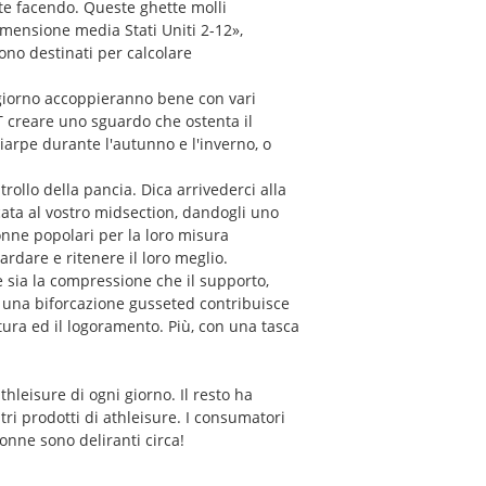
ate facendo. Queste ghette molli
mensione media Stati Uniti 2-12»,
ono destinati per calcolare
giorno accoppieranno bene con vari
 T creare uno sguardo che ostenta il
ciarpe durante l'autunno e l'inverno, o
ollo della pancia. Dica arrivederci alla
cata al vostro midsection, dandogli uno
donne popolari per la loro misura
ardare e ritenere il loro meglio.
 sia la compressione che il supporto,
e, una biforcazione gusseted contribuisce
tura ed il logoramento. Più, con una tasca
athleisure di ogni giorno. Il resto ha
tri prodotti di athleisure. I consumatori
onne sono deliranti circa!