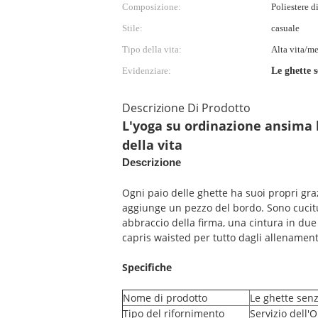
Composizione:
Poliestere 
Stile:
casuale
Tipo della vita:
Alta vita/me
Evidenziare:
Le ghette s
Descrizione Di Prodotto
L'yoga su ordinazione ansima l
della vita
Descrizione
Ogni paio delle ghette ha suoi propri gra
aggiunge un pezzo del bordo. Sono cucitur
abbraccio della firma, una cintura in due
capris waisted per tutto dagli allenamenti
Specifiche
Nome di prodotto
Le ghette sen
Tipo del rifornimento
Servizio dell'