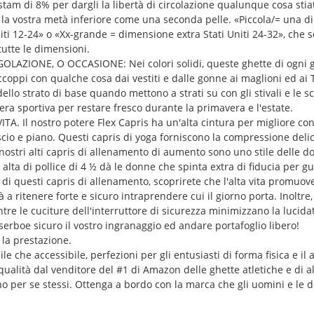
astam di 8% per dargli la libertà di circolazione qualunque cosa sti
la vostra metà inferiore come una seconda pelle. «Piccola/= una di
ti 12-24» o «Xx-grande = dimensione extra Stati Uniti 24-32», che s
utte le dimensioni.
LAZIONE, O OCCASIONE: Nei colori solidi, queste ghette di ogni 
Accoppi con qualche cosa dai vestiti e dalle gonne ai maglioni ed ai
llo strato di base quando mettono a strati su con gli stivali e le s
ra sportiva per restare fresco durante la primavera e l'estate.
Il nostro potere Flex Capris ha un'alta cintura per migliore contr
cio e piano. Questi capris di yoga forniscono la compressione deli
I nostri alti capris di allenamento di aumento sono uno stile delle 
alta di pollice di 4 ½ dà le donne che spinta extra di fiducia per gu
i questi capris di allenamento, scoprirete che l'alta vita promuove
 a ritenere forte e sicuro intraprendere cui il giorno porta. Inoltr
tre le cuciture dell'interruttore di sicurezza minimizzano la lucida
serboe sicuro il vostro ingranaggio ed andare portafoglio libero!
 la prestazione.
ile che accessibile, perfezioni per gli entusiasti di forma fisica e il 
ualità dal venditore del #1 di Amazon delle ghette atletiche e di al
no per se stessi. Ottenga a bordo con la marca che gli uomini e le d