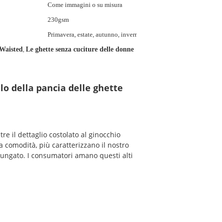
Come immagini o su misura
230gsm
Primavera, estate, autunno, inverno
 Waisted
,
Le ghette senza cuciture delle donne
lo della pancia delle ghette
e il dettaglio costolato al ginocchio
a comodità, più caratterizzano il nostro
olungato. I consumatori amano questi alti