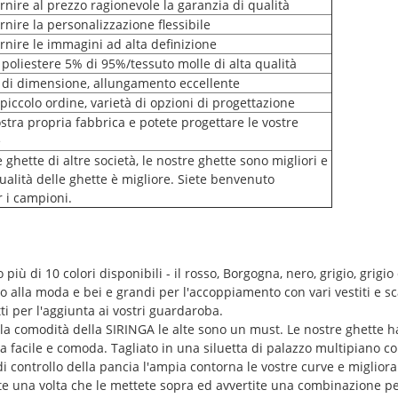
rnire al prezzo ragionevole la garanzia di qualità
rnire la personalizzazione flessibile
rnire le immagini ad alta definizione
 poliestere 5% di 95%/tessuto molle di alta qualità
 di dimensione, allungamento eccellente
 piccolo ordine, varietà di opzioni di progettazione
tra propria fabbrica e potete progettare le vostre
e
e ghette di altre società, le nostre ghette sono migliori e
 qualità delle ghette è migliore. Siete benvenuto
r i campioni.
 di 10 colori disponibili - il rosso, Borgogna, nero, grigio, grigio c
o alla moda e bei e grandi per l'accoppiamento con vari vestiti e s
tti per l'aggiunta ai vostri guardaroba.
 comodità della SIRINGA le alte sono un must. Le nostre ghette ha
 facile e comoda. Tagliato in una siluetta di palazzo multipiano co
i controllo della pancia l'ampia contorna le vostre curve e migliora
 una volta che le mettete sopra ed avvertite una combinazione per