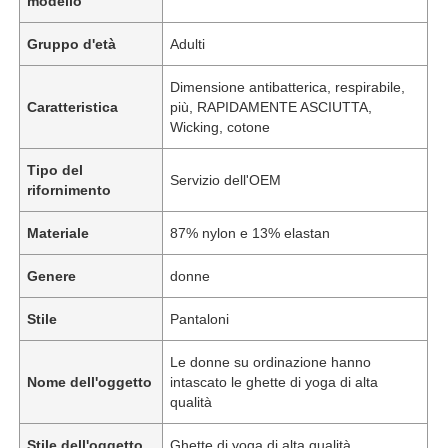
modello
Gruppo d'età
Adulti
Dimensione antibatterica, respirabile,
Caratteristica
più, RAPIDAMENTE ASCIUTTA,
Wicking, cotone
Tipo del
Servizio dell'OEM
rifornimento
Materiale
87% nylon e 13% elastan
Genere
donne
Stile
Pantaloni
Le donne su ordinazione hanno
Nome dell'oggetto
intascato le ghette di yoga di alta
qualità
Stile dell'oggetto
Ghette di yoga di alta qualità