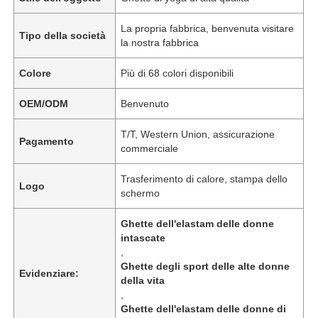
La propria fabbrica, benvenuta visitare
Tipo della società
la nostra fabbrica
Colore
Più di 68 colori disponibili
OEM/ODM
Benvenuto
T/T, Western Union, assicurazione
Pagamento
commerciale
Trasferimento di calore, stampa dello
Logo
schermo
Casa
Ghette dell'elastam delle donne
intascate
,
Ghette degli sport delle alte donne
Prodotti
Evidenziare:
della vita
,
Ghette dell'elastam delle donne di
Circa noi