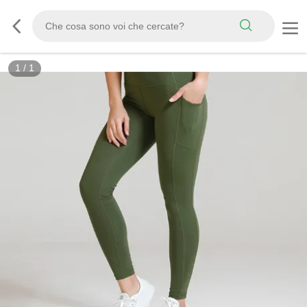
1
/
1