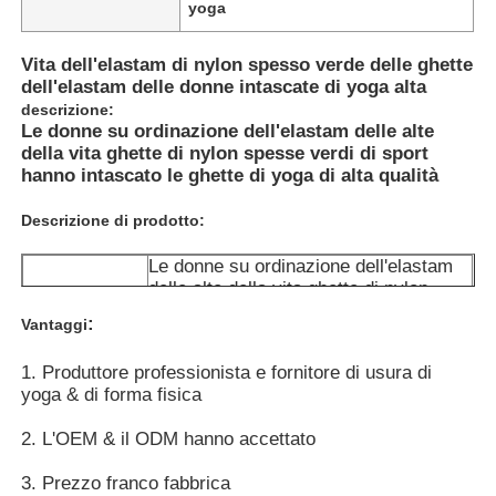
yoga
Giro della fabbrica
Vita dell'elastam di nylon spesso verde delle ghette
dell'elastam delle donne intascate di yoga alta
descrizione:
Le donne su ordinazione dell'elastam delle alte
Contattici
della vita ghette di nylon spesse verdi di sport
hanno intascato le ghette di yoga di alta qualità
notizie
Descrizione di prodotto:
Le donne su ordinazione dell'elastam
Casi
delle alte della vita ghette di nylon
Nome
spesse verdi di nylon di sport hanno
:
Vantaggi
intascato le ghette di yoga di alta
Richieda una citazione
qualità
1. Produttore professionista e fornitore di usura di
Allenamenti, yoga di forma fisica,
Progetti per
yoga & di forma fisica
usura di ogni giorno
Le ghette senza cuciture delle donne
1: nylon di 87% + elastam di 13%:
2. L'OEM & il ODM hanno accettato
305gsm-315gsm
2: nylon di 75% + elastam di 25%:
3. Prezzo franco fabbrica
Il vello delle donne ha allineato le ghette
230gsm