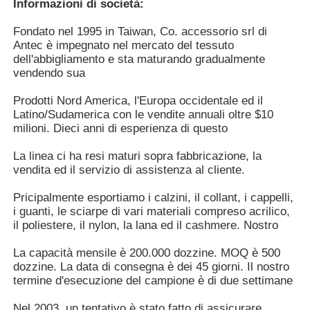
Termini di
T/T, Western Union, grammo dei soldi,
Informazioni di società:
pagamento
assicurazione di commercio di Alibaba
Fondato nel 1995 in Taiwan, Co. accessorio srl di
Popolare tricotti i cappelli
Antec è impegnato nel mercato del tessuto
dell'abbigliamento e sta maturando gradualmente
vendendo sua
Sciarpa con silenziatore da donna
Prodotti Nord America, l'Europa occidentale ed il
Latino/Sudamerica con le vendite annuali oltre $10
Ski Gloves d'impermeabilizzazione
milioni. Dieci anni di esperienza di questo
La linea ci ha resi maturi sopra fabbricazione, la
Guanti a maglia invernale
vendita ed il servizio di assistenza al cliente.
Pricipalmente esportiamo i calzini, il collant, i cappelli,
i guanti, le sciarpe di vari materiali compreso acrilico,
il poliestere, il nylon, la lana ed il cashmere. Nostro
La capacità mensile è 200.000 dozzine. MOQ è 500
dozzine. La data di consegna è dei 45 giorni. Il nostro
termine d'esecuzione del campione è di due settimane
Nel 2003, un tentativo è stato fatto di assicurare