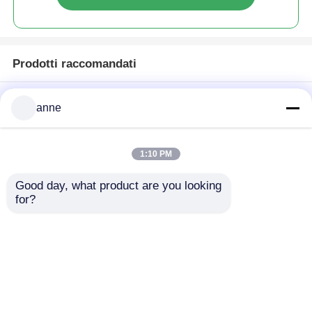
Prodotti raccomandati
anne
1:10 PM
Good day, what product are you looking 
for?
XS alle ghette
dell'elastam delle
donne di XXL colora
le ghette della pelle
Invia richiesta
scamosciata