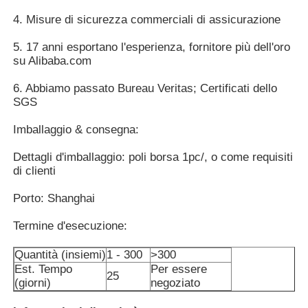
Tessuto
3: poliestere di 87% + elastam di 13%,
4. Misure di sicurezza commerciali di assicurazione
280-290GSM
Ghette dell'elastam delle donne
4: poliestere di 75% + elastam di 25%,
5. 17 anni esportano l'esperienza, fornitore più dell'oro
250GSM
su Alibaba.com
Seconda pelle, respirabile, Wicking,
Ghette Colourful di yoga
Caratteristiche
allungamento eccellente,
6. Abbiamo passato Bureau Veritas; Certificati dello
del tessuto:
Tenuta media, nessun underwire,
SGS
cuscinetti smontabili
Istruttore Socks di sport
Dimensione
Multi dimensione facoltativa: XS-XXL.
Imballaggio & consegna:
Trasferimento di calore, stampa dello
Logo
schermo
Dettagli d'imballaggio: poli borsa 1pc/, o come requisiti
i calzini funky degli uomini
di clienti
Colore
Più di 40 colori disponibili
Imballaggio
poli borsa 1pc/, o come vostri requisiti
Porto: Shanghai
I calzini operati delle donne
300PCS per progettazione da iniziare
Termine d'esecuzione:
MOQ
con i colori e le dimensioni della
miscela 3
SME, DHL, Fedex, TNT, spedizione del
Calzini morbidi e comodi
Quantità (insiemi)
1 - 300
>300
Trasporto
mare
Est. Tempo
Per essere
25
Termine di
25-35 dettagli dei giorni dopo tutto
(giorni)
negoziato
consegna
sono confermati
Cappelli di paglia estivi da donna